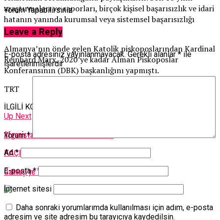
araştırmaları ve raporları, birçok kişisel başarısızlık ve idari
Yorum Yapabilirsiniz
hatanın yanında kurumsal veya sistemsel başarısızlığı
gösteriyor.”
Leave a Reply
Almanya’nın önde gelen Katolik piskoposlarından Kardinal
E-posta adresiniz yayınlanmayacak.
Gerekli alanlar
*
ile
Reinhard Marx, 2020’ye kadar Alman Piskoposlar
işaretlenmişlerdir
Konferansının (DBK) başkanlığını yapmıştı.
TRT
İLGİLİ KONU:
Up Next
Afganistan’da COVID-19’un hızı arttı
Yorum
*
Ad
*
KAÇIRMAYIN
Gannuşi’ye ”suikast tehdidi” uyarısı
E-posta
*
İnternet sitesi
Daha sonraki yorumlarımda kullanılması için adım, e-posta
adresim ve site adresim bu tarayıcıya kaydedilsin.