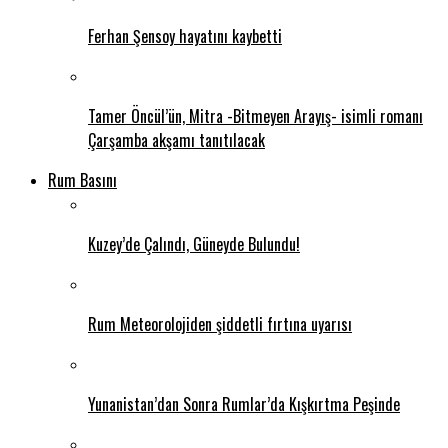
Ferhan Şensoy hayatını kaybetti
Tamer Öncül’ün, Mitra -Bitmeyen Arayış- isimli romanı
Çarşamba akşamı tanıtılacak
Rum Basını
Kuzey’de Çalındı, Güneyde Bulundu!
Rum Meteorolojiden şiddetli fırtına uyarısı
Yunanistan’dan Sonra Rumlar’da Kışkırtma Peşinde