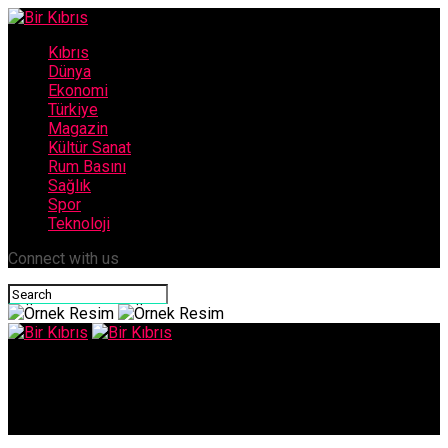
Kıbrıs
Dünya
Ekonomi
Türkiye
Magazin
Kültür Sanat
Rum Basını
Sağlık
Spor
Teknoloji
Connect with us
Bir Kıbrıs
Papa, Alman kardinalin istifasını kabul etmedi