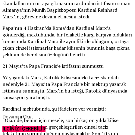
skandallarının ortaya çıkmasının ardından istifasını sunan
Almanya’nın Münih Başpiskoposu Kardinal Reinhard
Marx’ın, görevine devam etmesini istedi.
Papa’nın 4 Haziran’da Roma’dan Kardinal Marx’a
gönderdiği mektubunda, bir felaketle karşı karşıya oldukları
konusunda Kardinal Marx ile aynı fikirde olduğunu, ortaya
çıkan cinsel istismarlar kadar kilisenin bununla başa çıkma
şeklinin de kendisini üzdüğünü belirtti.
21 Mayıs’ta Papa Francis’e istifasını sunmuştu
67 yaşındaki Marx, Katolik Kilisesindeki taciz skandalı
nedeniyle 21 Mayıs’ta Papa Francis’e bir mektup yazarak
istifasını sunmuştu. Marx’ın bu isteği, Katolik dünyasında
sansasyon yaratmıştı.
Kardinal mektubunda, şu ifadelere yer vermişti:
Devamını Oku
“Özünde, benim için mesele, son birkaç on yılda kilise
yetkilileri tarafından gerçekleştirilen cinsel taciz
İLGİNİZİ ÇEKEBİLİR
felaketinin sorumluluğunu paylaşmaktır. Son 10 yılın