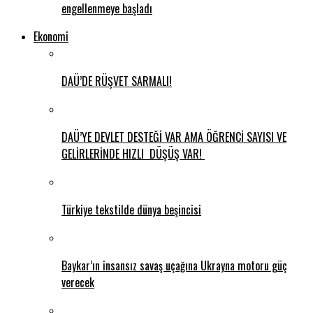
engellenmeye başladı
Ekonomi
DAÜ’DE RÜŞVET SARMALI!
DAÜ’YE DEVLET DESTEĞİ VAR AMA ÖĞRENCİ SAYISI VE
GELİRLERİNDE HIZLI DÜŞÜŞ VAR!
Türkiye tekstilde dünya beşincisi
Baykar’ın insansız savaş uçağına Ukrayna motoru güç
verecek