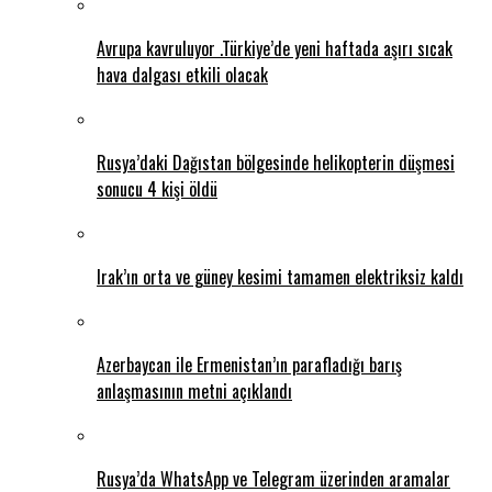
Avrupa kavruluyor .Türkiye’de yeni haftada aşırı sıcak
hava dalgası etkili olacak
Rusya’daki Dağıstan bölgesinde helikopterin düşmesi
sonucu 4 kişi öldü
Irak’ın orta ve güney kesimi tamamen elektriksiz kaldı
Azerbaycan ile Ermenistan’ın parafladığı barış
anlaşmasının metni açıklandı
Rusya’da WhatsApp ve Telegram üzerinden aramalar